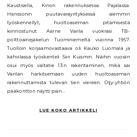
Kaustisella, Kinon rakennuksessa Pajalassa.
Hanssonin puutavarayrityksessä aiemmin
työskennellyt, huoltoaseman pitämisestä
kiinnostunut Aarne Varila vuokrasi TB-
polttoainejakelun Tuominiemeltä vuonna 1957.
Tuolloin korjaamovastaava oli Kauko Luomala ja
kahvilassa työskenteli Siiri Kuismin. Näihin vuosiin
osui myös valtatie 13:n rakentaminen, mikä sai
Varilan harkitsemaan uuden huoltoaseman
rakennuttamista tulevan tien viereen. Öljy-yhtiön
pääkonttori näytti pian…
LUE KOKO ARTIKKELI