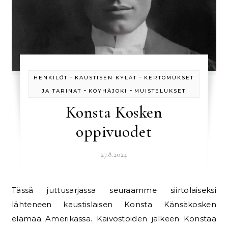
-
-
HENKILÖT
KAUSTISEN KYLÄT
KERTOMUKSET
-
-
JA TARINAT
KÖYHÄJOKI
MUISTELUKSET
Konsta Kosken
oppivuodet
27.8.2024
Tässä juttusarjassa seuraamme siirtolaiseksi
lähteneen kaustislaisen Konsta Känsäkosken
elämää Amerikassa. Kaivostöiden jälkeen Konstaa