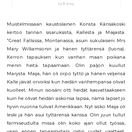
29.8.2024
Muistelmissaan kaustislainen Konsta Känsäkoski
kertoo tarinan sisaruksista, Kallesta ja Maijasta.
”Great Fallsissa, Montanassa, asuin sukulaiseni Mrs
Mary Williamsonin ja hänen tyttärensä (luona).
Kerron tapauksen kun vanhan maan poikana
menin heitä tapaamaan. Olin paljon kuullut
Marysta. Maija, hän oli orpo tyttö ja hänen veljensä
Kalle jäivät orvoiksi kun heidän vanhempansa olivat
kuolleet. Minun isoisäni otti heidät kasvattaakseen
kuin he olivat heidän siskonsa lapsia, nämä lapset jo
hyvin nuorina tulivat Amerikkaan. Nyt sisko Maija oli
leski ja hän asui tyttärensä kanssa. Olin juuri tullut
farmiseudulta missä olin koko ajan ollut työssä,
vaan ennen tapaamistani ostin uudet vaatteet,