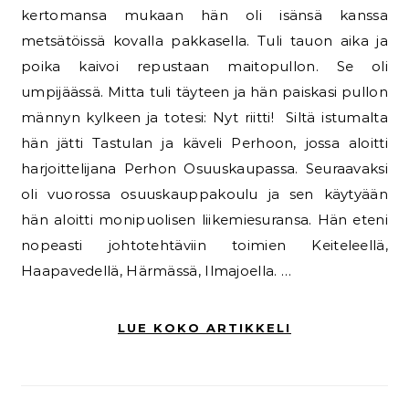
kertomansa mukaan hän oli isänsä kanssa
metsätöissä kovalla pakkasella. Tuli tauon aika ja
poika kaivoi repustaan maitopullon. Se oli
umpijäässä. Mitta tuli täyteen ja hän paiskasi pullon
männyn kylkeen ja totesi: Nyt riitti! Siltä istumalta
hän jätti Tastulan ja käveli Perhoon, jossa aloitti
harjoittelijana Perhon Osuuskaupassa. Seuraavaksi
oli vuorossa osuuskauppakoulu ja sen käytyään
hän aloitti monipuolisen liikemiesuransa. Hän eteni
nopeasti johtotehtäviin toimien Keiteleellä,
Haapavedellä, Härmässä, Ilmajoella. …
LUE KOKO ARTIKKELI