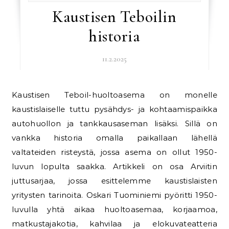
Kaustisen Teboilin
historia
11.2.2025
Kaustisen Teboil-huoltoasema on monelle
kaustislaiselle tuttu pysähdys- ja kohtaamispaikka
autohuollon ja tankkausaseman lisäksi. Sillä on
vankka historia omalla paikallaan lähellä
valtateiden risteystä, jossa asema on ollut 1950-
luvun lopulta saakka. Artikkeli on osa Arviitin
juttusarjaa, jossa esittelemme kaustislaisten
yritysten tarinoita. Oskari Tuominiemi pyöritti 1950-
luvulla yhtä aikaa huoltoasemaa, korjaamoa,
matkustajakotia, kahvilaa ja elokuvateatteria