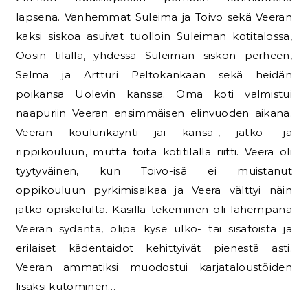
lapsena. Vanhemmat Suleima ja Toivo sekä Veeran
kaksi siskoa asuivat tuolloin Suleiman kotitalossa,
Oosin tilalla, yhdessä Suleiman siskon perheen,
Selma ja Artturi Peltokankaan sekä heidän
poikansa Uolevin kanssa. Oma koti valmistui
naapuriin Veeran ensimmäisen elinvuoden aikana.
Veeran koulunkäynti jäi kansa-, jatko- ja
rippikouluun, mutta töitä kotitilalla riitti. Veera oli
tyytyväinen, kun Toivo-isä ei muistanut
oppikouluun pyrkimisaikaa ja Veera välttyi näin
jatko-opiskelulta. Käsillä tekeminen oli lähempänä
Veeran sydäntä, olipa kyse ulko- tai sisätöistä ja
erilaiset kädentaidot kehittyivät pienestä asti.
Veeran ammatiksi muodostui karjataloustöiden
lisäksi kutominen…