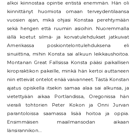
alkoi kiinnostaa opintie entistä enemmän. Hän oli
kiinnittänyt huomiota omaan terveydentilaansa
vuosien ajan, mikä ohjasi Konstaa perehtymään
sekä hengen että ruumiin asioihin. Nuoremmalla
iällä koetut silmä- ja korvatulehdukset jatkuivat
Amerikassa poskiontelontulehduksena eli
sinuiittina, mihin Konsta sai alkuun leikkaushoitoa.
Montanan Great Fallsissa Konsta pääsi paikallisen
kiropraktikon pakeille, minkä hän kertoi auttaneen
niin etteivät ontelot enää vaivanneet. Tästä Konstan
ajatus opiskella itsekin samaa alaa sai alkunsa, ja
vietettyään aikaa Portlandissa, Oregonissa hän
vieraili tohtorien Peter Kokon ja Onni Jurvan
parantoloissa saamassa lisää hoitoa ja oppia.
Ensimmäisen maailmansodan aikaan
länsirannikon…