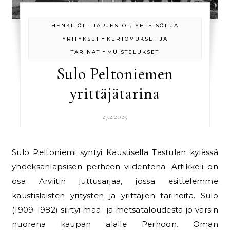
-
HENKILÖT
JÄRJESTÖT, YHTEISÖT JA
-
YRITYKSET
KERTOMUKSET JA
-
TARINAT
MUISTELUKSET
Sulo Peltoniemen
yrittäjätarina
27.2.2025
Sulo Peltoniemi syntyi Kaustisella Tastulan kylässä
yhdeksänlapsisen perheen viidentenä. Artikkeli on
osa Arviitin juttusarjaa, jossa esittelemme
kaustislaisten yritysten ja yrittäjien tarinoita. Sulo
(1909-1982) siirtyi maa- ja metsätaloudesta jo varsin
nuorena kaupan alalle Perhoon. Oman