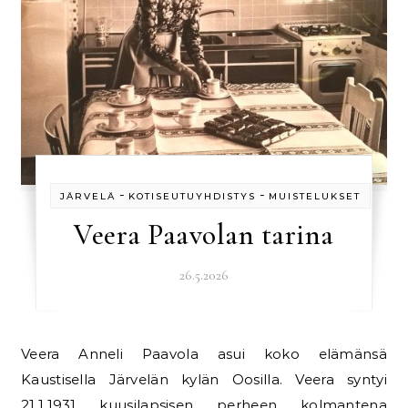
-
-
JÄRVELÄ
KOTISEUTUYHDISTYS
MUISTELUKSET
Veera Paavolan tarina
26.5.2026
Veera Anneli Paavola asui koko elämänsä
Kaustisella Järvelän kylän Oosilla. Veera syntyi
21.1.1931 kuusilapsisen perheen kolmantena