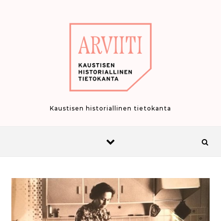
Skip to content
Kaustisen historiallinen tietokanta