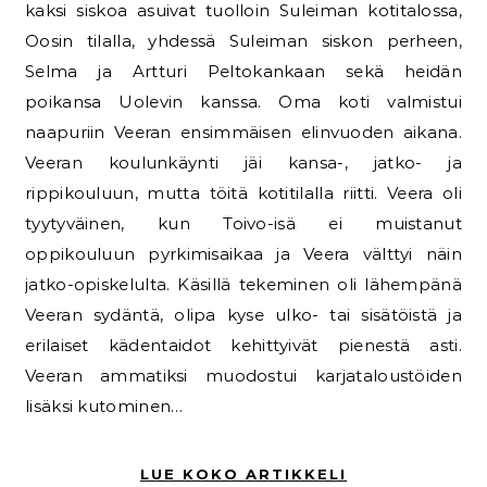
kaksi siskoa asuivat tuolloin Suleiman kotitalossa,
Oosin tilalla, yhdessä Suleiman siskon perheen,
Selma ja Artturi Peltokankaan sekä heidän
poikansa Uolevin kanssa. Oma koti valmistui
naapuriin Veeran ensimmäisen elinvuoden aikana.
Veeran koulunkäynti jäi kansa-, jatko- ja
rippikouluun, mutta töitä kotitilalla riitti. Veera oli
tyytyväinen, kun Toivo-isä ei muistanut
oppikouluun pyrkimisaikaa ja Veera välttyi näin
jatko-opiskelulta. Käsillä tekeminen oli lähempänä
Veeran sydäntä, olipa kyse ulko- tai sisätöistä ja
erilaiset kädentaidot kehittyivät pienestä asti.
Veeran ammatiksi muodostui karjataloustöiden
lisäksi kutominen…
LUE KOKO ARTIKKELI