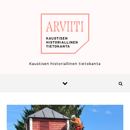
Skip to content
Kaustisen historiallinen tietokanta