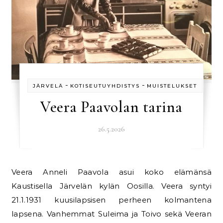
-
-
JÄRVELÄ
KOTISEUTUYHDISTYS
MUISTELUKSET
Veera Paavolan tarina
26.5.2026
Veera Anneli Paavola asui koko elämänsä
Kaustisella Järvelän kylän Oosilla. Veera syntyi
21.1.1931 kuusilapsisen perheen kolmantena
lapsena. Vanhemmat Suleima ja Toivo sekä Veeran