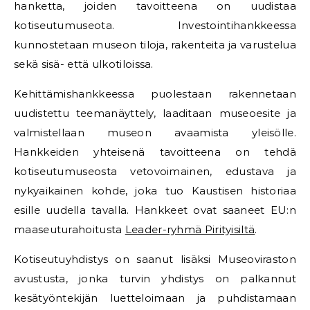
hanketta, joiden tavoitteena on uudistaa
kotiseutumuseota. Investointihankkeessa
kunnostetaan museon tiloja, rakenteita ja varustelua
sekä sisä- että ulkotiloissa.
Kehittämishankkeessa puolestaan rakennetaan
uudistettu teemanäyttely, laaditaan museoesite ja
valmistellaan museon avaamista yleisölle.
Hankkeiden yhteisenä tavoitteena on tehdä
kotiseutumuseosta vetovoimainen, edustava ja
nykyaikainen kohde, joka tuo Kaustisen historiaa
esille uudella tavalla. Hankkeet ovat saaneet EU:n
maaseuturahoitusta
Leader-ryhmä Pirityisiltä
.
Kotiseutuyhdistys on saanut lisäksi Museoviraston
avustusta, jonka turvin yhdistys on palkannut
kesätyöntekijän luetteloimaan ja puhdistamaan