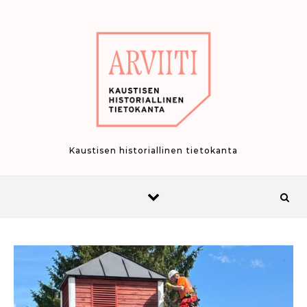
Skip to content
Kaustisen historiallinen tietokanta