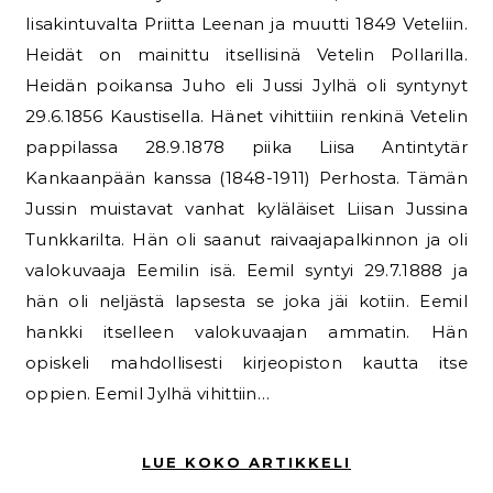
Iisakintuvalta Priitta Leenan ja muutti 1849 Veteliin.
Heidät on mainittu itsellisinä Vetelin Pollarilla.
Heidän poikansa Juho eli Jussi Jylhä oli syntynyt
29.6.1856 Kaustisella. Hänet vihittiiin renkinä Vetelin
pappilassa 28.9.1878 piika Liisa Antintytär
Kankaanpään kanssa (1848-1911) Perhosta. Tämän
Jussin muistavat vanhat kyläläiset Liisan Jussina
Tunkkarilta. Hän oli saanut raivaajapalkinnon ja oli
valokuvaaja Eemilin isä. Eemil syntyi 29.7.1888 ja
hän oli neljästä lapsesta se joka jäi kotiin. Eemil
hankki itselleen valokuvaajan ammatin. Hän
opiskeli mahdollisesti kirjeopiston kautta itse
oppien. Eemil Jylhä vihittiin…
LUE KOKO ARTIKKELI