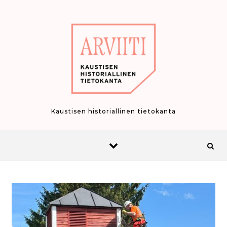
Skip to content
Kaustisen historiallinen tietokanta