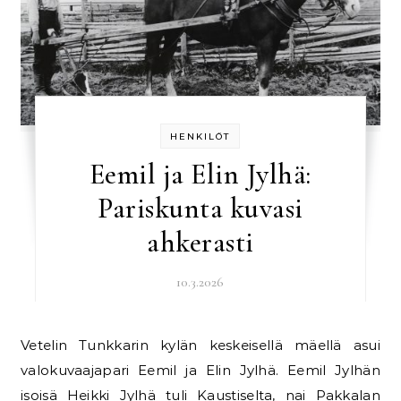
HENKILÖT
Eemil ja Elin Jylhä:
Pariskunta kuvasi
ahkerasti
10.3.2026
Vetelin Tunkkarin kylän keskeisellä mäellä asui
valokuvaajapari Eemil ja Elin Jylhä. Eemil Jylhän
isoisä Heikki Jylhä tuli Kaustiselta, nai Pakkalan