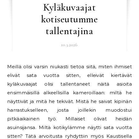
Kyläkuvaajat
kotiseutumme
tallentajina
10.3.2026
Meillä olisi varsin niukasti tietoa siitä, miten ihmiset
elivät sata vuotta sitten, elleivät kiertävät
kyläkuvaajat olisi tallentaneet näitä asioita
ensimmäisillä alkeellisilla kameroillaan: miltä he
näyttivät ja mitä he tekivät. Mistä he saivat kipinän
harrastukselleen, josta joillekin muodostui
pitkäaikainen työ. Millaiset olivat heidän
asuinsijansa. Miltä kotikylämme näytti sata vuotta
sitten? Tätä arvoitusta ryhdyttiin myös Kaustisella