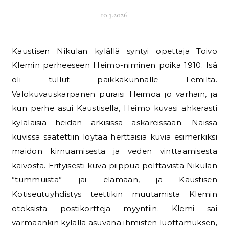
10.3.2026
Kaustisen Nikulan kylällä syntyi opettaja Toivo
Klemin perheeseen Heimo-niminen poika 1910. Isä
oli tullut paikkakunnalle Lemiltä.
Valokuvauskärpänen puraisi Heimoa jo varhain, ja
kun perhe asui Kaustisella, Heimo kuvasi ahkerasti
kyläläisiä heidän arkisissa askareissaan. Näissä
kuvissa saatettiin löytää herttaisia kuvia esimerkiksi
maidon kirnuamisesta ja veden vinttaamisesta
kaivosta. Erityisesti kuva piippua polttavista Nikulan
”tummuista” jäi elämään, ja Kaustisen
Kotiseutuyhdistys teettikin muutamista Klemin
otoksista postikortteja myyntiin. Klemi sai
varmaankin kylällä asuvana ihmisten luottamuksen,