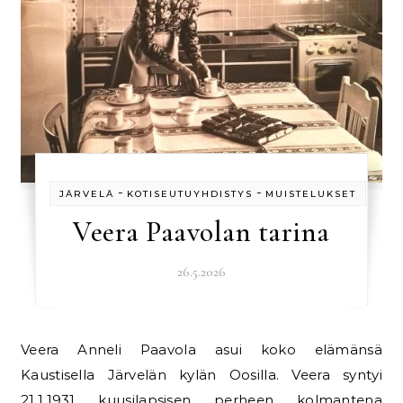
-
-
JÄRVELÄ
KOTISEUTUYHDISTYS
MUISTELUKSET
Veera Paavolan tarina
26.5.2026
Veera Anneli Paavola asui koko elämänsä
Kaustisella Järvelän kylän Oosilla. Veera syntyi
21.1.1931 kuusilapsisen perheen kolmantena