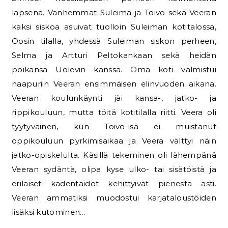
lapsena. Vanhemmat Suleima ja Toivo sekä Veeran
kaksi siskoa asuivat tuolloin Suleiman kotitalossa,
Oosin tilalla, yhdessä Suleiman siskon perheen,
Selma ja Artturi Peltokankaan sekä heidän
poikansa Uolevin kanssa. Oma koti valmistui
naapuriin Veeran ensimmäisen elinvuoden aikana.
Veeran koulunkäynti jäi kansa-, jatko- ja
rippikouluun, mutta töitä kotitilalla riitti. Veera oli
tyytyväinen, kun Toivo-isä ei muistanut
oppikouluun pyrkimisaikaa ja Veera välttyi näin
jatko-opiskelulta. Käsillä tekeminen oli lähempänä
Veeran sydäntä, olipa kyse ulko- tai sisätöistä ja
erilaiset kädentaidot kehittyivät pienestä asti.
Veeran ammatiksi muodostui karjataloustöiden
lisäksi kutominen…