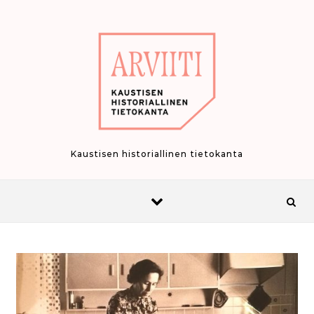
Skip to content
Kaustisen historiallinen tietokanta