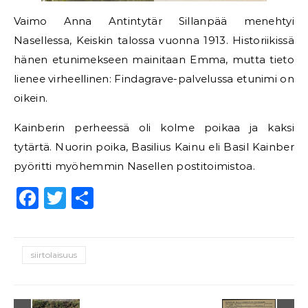
Vaimo Anna Antintytär Sillanpää menehtyi
Nasellessa, Keiskin talossa vuonna 1913. Historiikissä
hänen etunimekseen mainitaan Emma, mutta tieto
lienee virheellinen: Findagrave-palvelussa etunimi on
oikein.
Kainberin perheessä oli kolme poikaa ja kaksi
tytärtä. Nuorin poika, Basilius Kainu eli Basil Kainber
pyöritti myöhemmin Nasellen postitoimistoa.
Facebook
Twitter
Share
siirtolaisuus