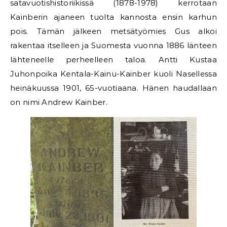
satavuotishistoriikissä (1878-1978) kerrotaan
Kainberin ajaneen tuolta kannosta ensin karhun
pois. Tämän jälkeen metsätyömies Gus alkoi
rakentaa itselleen ja Suomesta vuonna 1886 länteen
lähteneelle perheelleen taloa. Antti Kustaa
Juhonpoika Kentala-Kainu-Kainber kuoli Nasellessa
heinäkuussa 1901, 65-vuotiaana. Hänen haudallaan
on nimi Andrew Kainber.