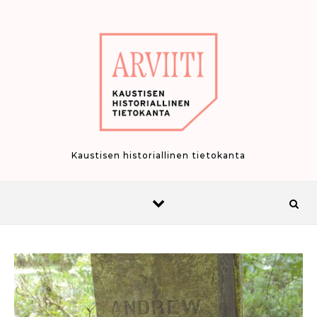
Skip to content
Kaustisen historiallinen tietokanta