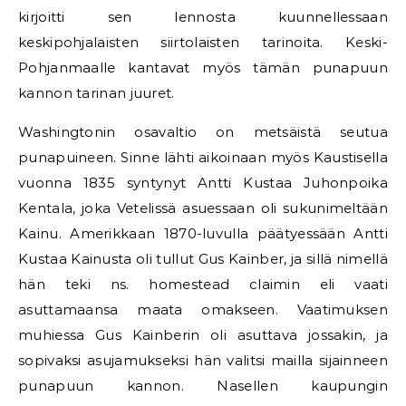
kirjoitti sen lennosta kuunnellessaan
keskipohjalaisten siirtolaisten tarinoita. Keski-
Pohjanmaalle kantavat myös tämän punapuun
kannon tarinan juuret.
Washingtonin osavaltio on metsäistä seutua
punapuineen. Sinne lähti aikoinaan myös Kaustisella
vuonna 1835 syntynyt Antti Kustaa Juhonpoika
Kentala, joka Vetelissä asuessaan oli sukunimeltään
Kainu. Amerikkaan 1870-luvulla päätyessään Antti
Kustaa Kainusta oli tullut Gus Kainber, ja sillä nimellä
hän teki ns. homestead claimin eli vaati
asuttamaansa maata omakseen. Vaatimuksen
muhiessa Gus Kainberin oli asuttava jossakin, ja
sopivaksi asujamukseksi hän valitsi mailla sijainneen
punapuun kannon. Nasellen kaupungin