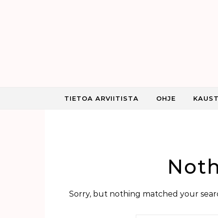
Skip to content
TIETOA ARVIITISTA
OHJE
KAUST
Noth
Sorry, but nothing matched your searc