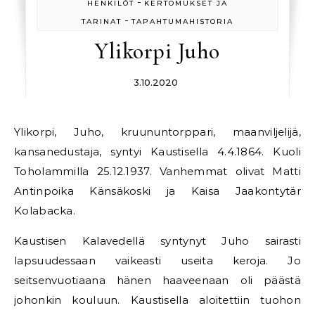
-
HENKILÖT
KERTOMUKSET JA
-
TARINAT
TAPAHTUMAHISTORIA
Ylikorpi Juho
3.10.2020
Ylikorpi, Juho, kruununtorppari, maanviljelijä,
kansanedustaja, syntyi Kaustisella 4.4.1864. Kuoli
Toholammilla 25.12.1937. Vanhemmat olivat Matti
Antinpoika Känsäkoski ja Kaisa Jaakontytär
Kolabacka.
Kaustisen Kalavedellä syntynyt Juho sairasti
lapsuudessaan vaikeasti useita keroja. Jo
seitsenvuotiaana hänen haaveenaan oli päästä
johonkin kouluun. Kaustisella aloitettiin tuohon