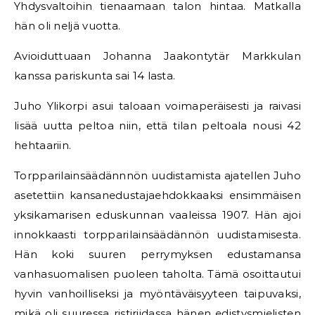
Yhdysvaltoihin tienaamaan talon hintaa. Matkalla
hän oli neljä vuotta.
Avioiduttuaan Johanna Jaakontytär Markkulan
kanssa pariskunta sai 14 lasta.
Juho Ylikorpi asui taloaan voimaperäisesti ja raivasi
lisää uutta peltoa niin, että tilan peltoala nousi 42
hehtaariin.
Torpparilainsäädännnön uudistamista ajatellen Juho
asetettiin kansanedustajaehdokkaaksi ensimmäisen
yksikamarisen eduskunnan vaaleissa 1907. Hän ajoi
innokkaasti torpparilainsäädännön uudistamisesta.
Hän koki suuren perrymyksen edustamansa
vanhasuomalisen puoleen taholta. Tämä osoittautui
hyvin vanhoilliseksi ja myöntäväisyyteen taipuvaksi,
mikä oli suuressa ristiriidassa hänen edistysmielisten