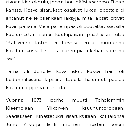
aikaan kiertokoulu, johon hän pääsi sisarensa Tildan
kanssa. Koska sisarukset osasivat lukea, opettaja ei
antanut heille ollenkaan läksyjä, mitä lapset pitivät
kovin pahana. Vielä pahempaa oli odotettavissa, sillä
koulumestari sanoi koulupäivän päätteeksi, että
”Kalaveren lasten ei tarvisse enää huomenna
koulhun koska te ootta parempia lukehan ko minä
isse”.
Tämä oli Juholle kova isku, koska hän oli
tiedonhaluisena lapsena todella halunnut päästä
kouluun oppimaan asioita.
Vuonna 1873 perhe muutti Toholammin
Kleemolaan Ylikorven kruununtorppaan.
Saadakseen lunastetuksi sisaruksiltaan kotitalonsa
Juho Ylikorpi lähti monien muiden tavoin