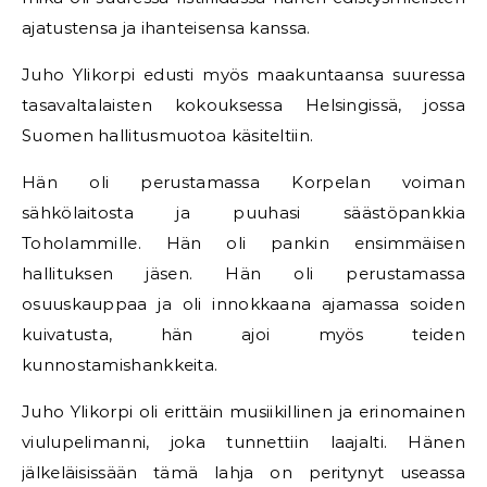
ajatustensa ja ihanteisensa kanssa.
Juho Ylikorpi edusti myös maakuntaansa suuressa
tasavaltalaisten kokouksessa Helsingissä, jossa
Suomen hallitusmuotoa käsiteltiin.
Hän oli perustamassa Korpelan voiman
sähkölaitosta ja puuhasi säästöpankkia
Toholammille. Hän oli pankin ensimmäisen
hallituksen jäsen. Hän oli perustamassa
osuuskauppaa ja oli innokkaana ajamassa soiden
kuivatusta, hän ajoi myös teiden
kunnostamishankkeita.
Juho Ylikorpi oli erittäin musiikillinen ja erinomainen
viulupelimanni, joka tunnettiin laajalti. Hänen
jälkeläisissään tämä lahja on peritynyt useassa