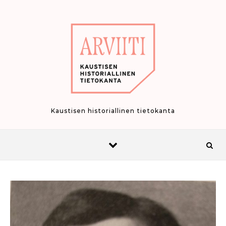
Skip to content
Kaustisen historiallinen tietokanta