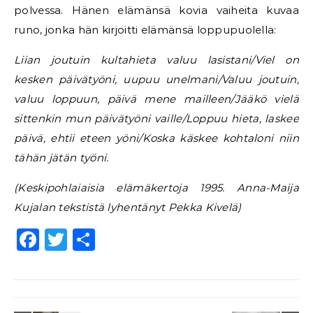
polvessa. Hänen elämänsä kovia vaiheita kuvaa
runo, jonka hän kirjoitti elämänsä loppupuolella:
Liian joutuin kultahieta valuu lasistani/Viel on
kesken päivätyöni, uupuu unelmani/Valuu joutuin,
valuu loppuun, päivä mene mailleen/Jääkö vielä
sittenkin mun päivätyöni vaille/Loppuu hieta, laskee
päivä, ehtii eteen yöni/Koska käskee kohtaloni niin
tähän jätän työni.
(Keskipohlaiaisia elämäkertoja 1995. Anna-Maija
Kujalan tekstistä lyhentänyt Pekka Kivelä)
Facebook
Twitter
Share