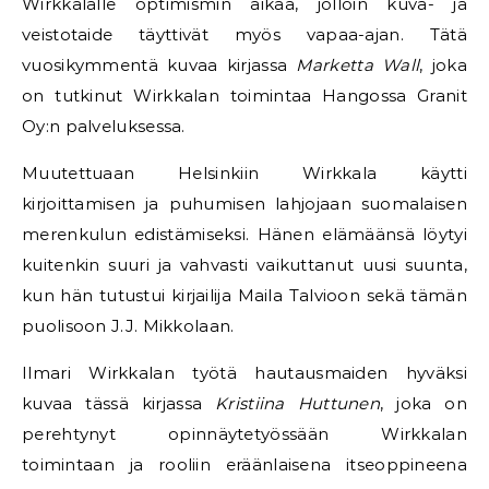
Wirkkalalle optimismin aikaa, jolloin kuva- ja
veistotaide täyttivät myös vapaa-ajan. Tätä
vuosikymmentä kuvaa kirjassa
Marketta Wall
, joka
on tutkinut Wirkkalan toimintaa Hangossa Granit
Oy:n palveluksessa.
Muutettuaan Helsinkiin Wirkkala käytti
kirjoittamisen ja puhumisen lahjojaan suomalaisen
merenkulun edistämiseksi. Hänen elämäänsä löytyi
kuitenkin suuri ja vahvasti vaikuttanut uusi suunta,
kun hän tutustui kirjailija Maila Talvioon sekä tämän
puolisoon J.J. Mikkolaan.
Ilmari Wirkkalan työtä hautausmaiden hyväksi
kuvaa tässä kirjassa
Kristiina Huttunen
, joka on
perehtynyt opinnäytetyössään Wirkkalan
toimintaan ja rooliin eräänlaisena itseoppineena