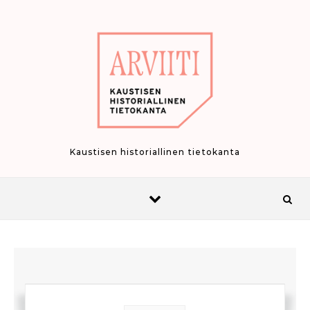
Skip to content
Kaustisen historiallinen tietokanta