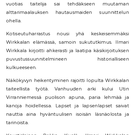
vuotias taitelija sai tehdäkseen muutaman
alttarimaalauksen hautausmaiden suunnittelun
ohella.
Kotiseutuharrastus nousi yhä keskeisemmäksi
Wirkkalan elämässä, samoin sukututkimus. Ilmari
Wirkkala kirjoitti ahkerasti ja laatipa käsikirjoituksen
puvustussuunnitelmineen historialliseen
kulkueeseen.
Näkökyvyn heikentyminen rajoitti lopulta Wirkkalan
taiteellista työtä. Vanhuuden arki kului Utin
Virranniemessä puolison apuna, paria lehmää ja
kanoja hoidellessa. Lapset ja lapsenlapset saivat
nauttia aina hyväntuulisen isoisän läsnäolosta ja
tarinoista.