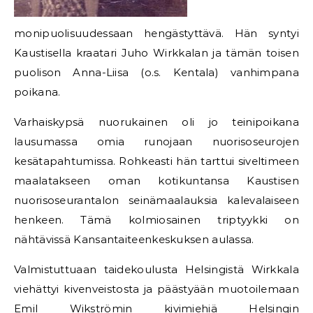
monipuolisuudessaan hengästyttävä. Hän syntyi
Kaustisella kraatari Juho Wirkkalan ja tämän toisen
puolison Anna-Liisa (o.s. Kentala) vanhimpana
poikana.
Varhaiskypsä nuorukainen oli jo teinipoikana
lausumassa omia runojaan nuorisoseurojen
kesätapahtumissa. Rohkeasti hän tarttui siveltimeen
maalatakseen oman kotikuntansa Kaustisen
nuorisoseurantalon seinämaalauksia kalevalaiseen
henkeen. Tämä kolmiosainen triptyykki on
nähtävissä Kansantaiteenkeskuksen aulassa.
Valmistuttuaan taidekoulusta Helsingistä Wirkkala
viehättyi kivenveistosta ja päästyään muotoilemaan
Emil Wikströmin kivimiehiä Helsingin