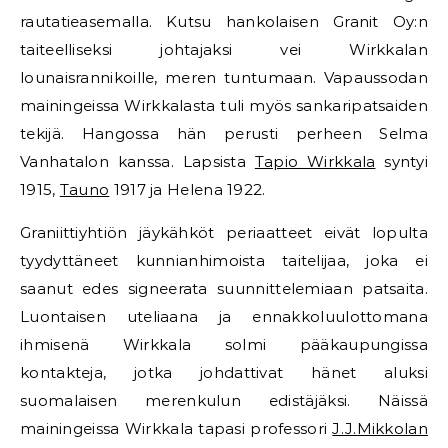
rautatieasemalla. Kutsu hankolaisen Granit Oy:n
taiteelliseksi johtajaksi vei Wirkkalan
lounaisrannikoille, meren tuntumaan. Vapaussodan
mainingeissa Wirkkalasta tuli myös sankaripatsaiden
tekijä. Hangossa hän perusti perheen Selma
Vanhatalon kanssa. Lapsista
Tapio Wirkkala
syntyi
1915,
Tauno
1917 ja Helena 1922.
Graniittiyhtiön jäykähköt periaatteet eivät lopulta
tyydyttäneet kunnianhimoista taitelijaa, joka ei
saanut edes signeerata suunnittelemiaan patsaita.
Luontaisen uteliaana ja ennakkoluulottomana
ihmisenä Wirkkala solmi pääkaupungissa
kontakteja, jotka johdattivat hänet aluksi
suomalaisen merenkulun edistäjäksi. Näissä
mainingeissa Wirkkala tapasi professori
J.J.Mikkolan