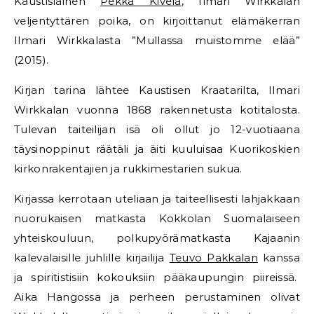
Kaustislainen
Pekka Kivelä
, Ilmari Wirkkalan
veljentyttären poika, on kirjoittanut elämäkerran
Ilmari Wirkkalasta ”Mullassa muistomme elää”
(2015).
Kirjan tarina lähtee Kaustisen Kraatarilta, Ilmari
Wirkkalan vuonna 1868 rakennetusta kotitalosta.
Tulevan taiteilijan isä oli ollut jo 12-vuotiaana
täysinoppinut räätäli ja äiti kuuluisaa Kuorikoskien
kirkonrakentajien ja rukkimestarien sukua.
Kirjassa kerrotaan uteliaan ja taiteellisesti lahjakkaan
nuorukaisen matkasta Kokkolan Suomalaiseen
yhteiskouluun, polkupyörämatkasta Kajaanin
kalevalaisille juhlille kirjailija
Teuvo Pakkalan
kanssa
ja spiritistisiin kokouksiin pääkaupungin piireissä.
Aika Hangossa ja perheen perustaminen olivat