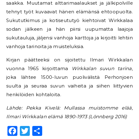
saakka. Muutamat alttarimaalaukset ja jälkipolville
tehnyt työt kuvaavat hänen elämänsä ehtoopuolta.
Sukututkimus ja kotiseututyö kiehtoivat Wirkkalaa
sodan jälkeen ja hän piirsi uupumatta laajoja
sukutauluja, jäljensi vanhoja karttoja ja kirjoitti lehtiin
vanhoja tarinoita ja muisteluksia.
Kirjan päätteeksi on sijoitettu Ilmari Wirkkalan
vuonna 1965 kirjoittama
Wirkkalan suvun tarina,
joka lähtee 1500-luvun puolivälistä Perhonjoen
suulta ja seuraa suvun vaiheita ja siihen liittyvien
henkilöiden kohtaloita.
Lähde: Pekka Kivelä: Mullassa muistomme elää,
Ilmari Wirkkalan elämä 1890-1973 (Lönnberg 2016)
Facebook
Twitter
Share