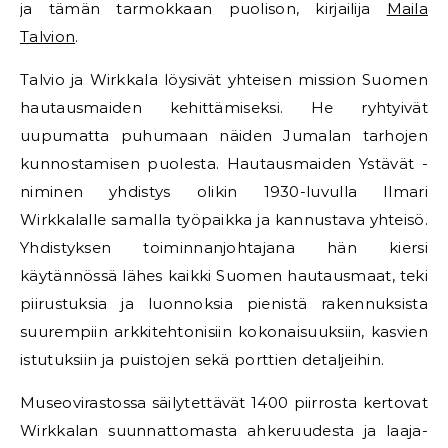
ja tämän tarmokkaan puolison, kirjailija
Maila
Talvion
.
Talvio ja Wirkkala löysivät yhteisen mission Suomen
hautausmaiden kehittämiseksi. He ryhtyivät
uupumatta puhumaan näiden Jumalan tarhojen
kunnostamisen puolesta. Hautausmaiden Ystävät -
niminen yhdistys olikin 1930-luvulla Ilmari
Wirkkalalle samalla työpaikka ja kannustava yhteisö.
Yhdistyksen toiminnanjohtajana hän kiersi
käytännössä lähes kaikki Suomen hautausmaat, teki
piirustuksia ja luonnoksia pienistä rakennuksista
suurempiin arkkitehtonisiin kokonaisuuksiin, kasvien
istutuksiin ja puistojen sekä porttien detaljeihin.
Museovirastossa säilytettävät 1400 piirrosta kertovat
Wirkkalan suunnattomasta ahkeruudesta ja laaja-