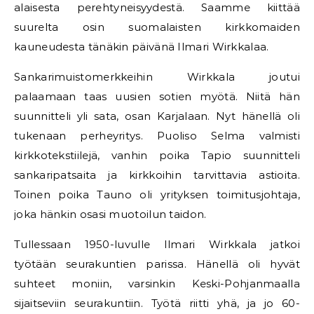
alaisesta perehtyneisyydestä. Saamme kiittää
suurelta osin suomalaisten kirkkomaiden
kauneudesta tänäkin päivänä Ilmari Wirkkalaa.
Sankarimuistomerkkeihin Wirkkala joutui
palaamaan taas uusien sotien myötä. Niitä hän
suunnitteli yli sata, osan Karjalaan. Nyt hänellä oli
tukenaan perheyritys. Puoliso Selma valmisti
kirkkotekstiilejä, vanhin poika Tapio suunnitteli
sankaripatsaita ja kirkkoihin tarvittavia astioita.
Toinen poika Tauno oli yrityksen toimitusjohtaja,
joka hänkin osasi muotoilun taidon.
Tullessaan 1950-luvulle Ilmari Wirkkala jatkoi
työtään seurakuntien parissa. Hänellä oli hyvät
suhteet moniin, varsinkin Keski-Pohjanmaalla
sijaitseviin seurakuntiin. Työtä riitti yhä, ja jo 60-