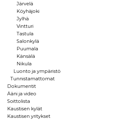
Järvelä
Köyhäjoki
Jylhä
Vintturi
Tastula
Salonkylä
Puumala
Känsälä
Nikula
Luonto ja ympäristö
Tunnistamattomat
Dokumentit
Ääni ja video
Soittolista
Kaustisen kylät
Kaustisen yritykset