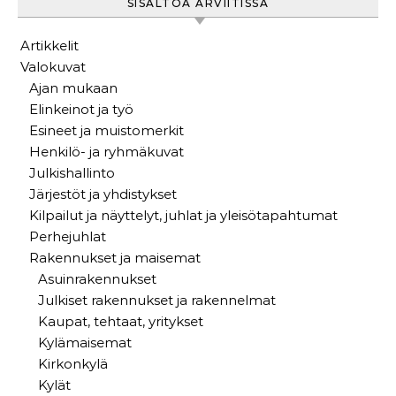
SISÄLTÖÄ ARVIITISSA
Artikkelit
Valokuvat
Ajan mukaan
Elinkeinot ja työ
Esineet ja muistomerkit
Henkilö- ja ryhmäkuvat
Julkishallinto
Järjestöt ja yhdistykset
Kilpailut ja näyttelyt, juhlat ja yleisötapahtumat
Perhejuhlat
Rakennukset ja maisemat
Asuinrakennukset
Julkiset rakennukset ja rakennelmat
Kaupat, tehtaat, yritykset
Kylämaisemat
Kirkonkylä
Kylät