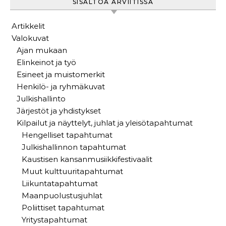
SISÄLTÖÄ ARVIITISSA
Artikkelit
Valokuvat
Ajan mukaan
Elinkeinot ja työ
Esineet ja muistomerkit
Henkilö- ja ryhmäkuvat
Julkishallinto
Järjestöt ja yhdistykset
Kilpailut ja näyttelyt, juhlat ja yleisötapahtumat
Hengelliset tapahtumat
Julkishallinnon tapahtumat
Kaustisen kansanmusiikkifestivaalit
Muut kulttuuritapahtumat
Liikuntatapahtumat
Maanpuolustusjuhlat
Poliittiset tapahtumat
Yritystapahtumat