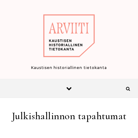
Skip to content
Kaustisen historiallinen tietokanta
Julkishallinnon tapahtumat