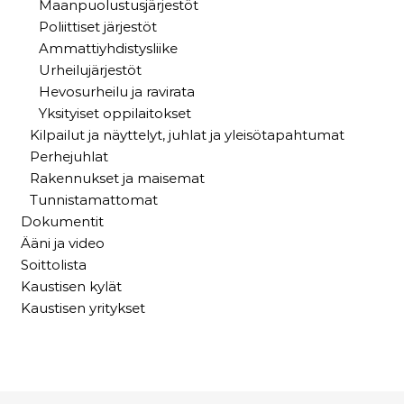
Maanpuolustusjärjestöt
Poliittiset järjestöt
Ammattiyhdistysliike
Urheilujärjestöt
Hevosurheilu ja ravirata
Yksityiset oppilaitokset
Kilpailut ja näyttelyt, juhlat ja yleisötapahtumat
Perhejuhlat
Rakennukset ja maisemat
Tunnistamattomat
Dokumentit
Ääni ja video
Soittolista
Kaustisen kylät
Kaustisen yritykset