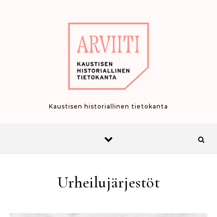
Skip to content
Kaustisen historiallinen tietokanta
Urheilujärjestöt