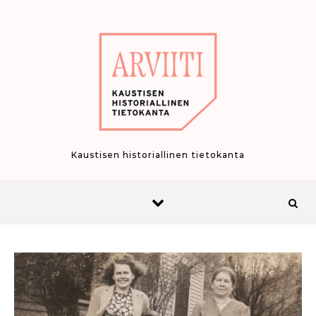
Skip to content
Kaustisen historiallinen tietokanta