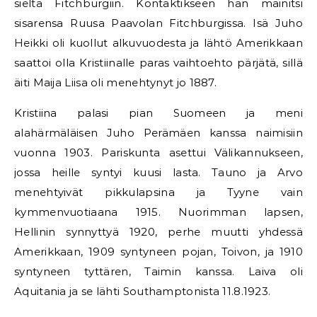
sieltä Fitchburgiin. Kontaktikseen hän mainitsi
sisarensa Ruusa Paavolan Fitchburgissa. Isä Juho
Heikki oli kuollut alkuvuodesta ja lähtö Amerikkaan
saattoi olla Kristiinalle paras vaihtoehto pärjätä, sillä
äiti Maija Liisa oli menehtynyt jo 1887.
Kristiina palasi pian Suomeen ja meni
alahärmäläisen Juho Perämäen kanssa naimisiin
vuonna 1903. Pariskunta asettui Välikannukseen,
jossa heille syntyi kuusi lasta. Tauno ja Arvo
menehtyivät pikkulapsina ja Tyyne vain
kymmenvuotiaana 1915. Nuorimman lapsen,
Hellinin synnyttyä 1920, perhe muutti yhdessä
Amerikkaan, 1909 syntyneen pojan, Toivon, ja 1910
syntyneen tyttären, Taimin kanssa. Laiva oli
Aquitania ja se lähti Southamptonista 11.8.1923.