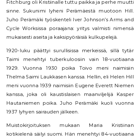
Fitchburg oli Kristiinalle tuttu paikka ja perhe muutti
sinne. Sukunimi lyheni Perämäestä muotoon Hill.
Juho Perämäki työskenteli Iver Johnson’s Arms and
Cycle Worksissa poraajana: yritys valmisti nimensä
mukaisesti aseita ja kaksipyöräisiä kulkupelejä.
1920-luku päättyi surullisissa merkeissä, sillä tytär
Taimi menehtyi tuberkuloosiin vain 18-vuotiaana
1929. Vuonna 1930 poika Toivo meni naimisiin
Thelma Saimi Laukkasen kanssa. Hellin, eli Helen Hill
meni vuonna 1939 naimisiin Eugene Everett Niemen
kanssa, joka oli kaustislaisen maanviljelijä Kasper
Hautaniemen poika. Juho Perämäki kuoli vuonna
1937 lyhyen sairauden jälkeen.
Muistokirjoituksen mukaan Maria Kristiinan
kotikielenä säilyi suomi. Hän menehtyi 84-vuotiaana