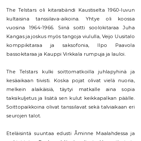
The Telstars oli kitarabändi Kaustiselta 1960-luvun
kultaisina tanssilava-aikoina. Yhtye oli koossa
vuosina 1964-1966. Siinä soitti soolokitaraa Juha
Kangas ja joskus myös tangoja viululla, Veijo Uusitalo
komppikitaraa ja saksofonia, Ilpo Paavola
bassokitaraa ja Kauppi Virkkala rumpuja ja lauloi.
The Telstars kulki soittomatkoilla juhlapyhinä ja
kesäaikaan tiivisti. Koska pojat olivat vielä nuoria,
melkein alaikäisiä, täytyi matkalle aina sopia
taksikuljetus ja lisätä sen kulut keikkapalkan päälle.
Soittopaikkoina olivat tanssilavat sekä talviaikaan eri
seurojen talot.
Eteläisintä suuntaa edusti Åminne Maalahdessa ja