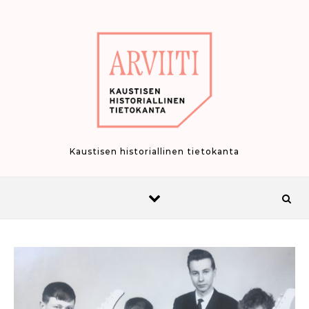
Skip to content
Kaustisen historiallinen tietokanta