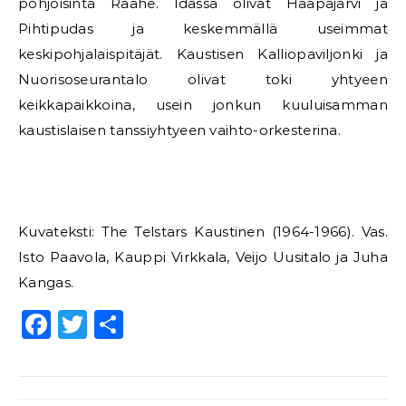
pohjoisinta Raahe. Idässä olivat Haapajärvi ja
Pihtipudas ja keskemmällä useimmat
keskipohjalaispitäjät. Kaustisen Kalliopaviljonki ja
Nuorisoseurantalo olivat toki yhtyeen
keikkapaikkoina, usein jonkun kuuluisamman
kaustislaisen tanssiyhtyeen vaihto-orkesterina.
Kuvateksti: The Telstars Kaustinen (1964-1966). Vas.
Isto Paavola, Kauppi Virkkala, Veijo Uusitalo ja Juha
Kangas.
Facebook
Twitter
Share