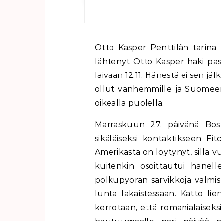
Otto Kasper Penttilän tarina oli pitkään jälkipolville tuntematon. Kappelilta
lähtenyt Otto Kasper haki pas
laivaan 12.11. Hänestä ei sen j
ollut vanhemmille ja Suomeen 
oikealla puolella.
Marraskuun 27. päivänä Bos
sikäläiseksi kontaktikseen Fi
Amerikasta on löytynyt, sillä vu
kuitenkin osoittautui hänel
polkupyörän sarvikkoja valmi
lunta lakaistessaan. Katto li
kerrotaan, että romanialaisek