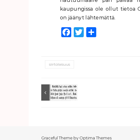
hautuumaalle pari päivää 
kaupungissa ole ollut tietoa O
on jäänyt lähtemättä.
Facebook
Twitter
Share
siirtolaisuus
Graceful Theme by
Optima Themes