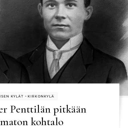
-
ISEN KYLÄT
KIRKONKYLÄ
r Penttilän pitkään
ematon kohtalo