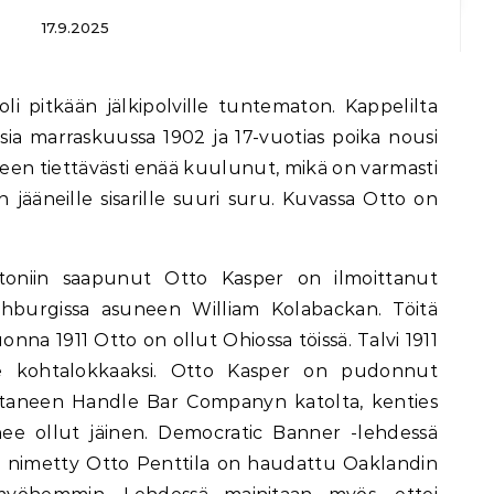
17.9.2025
sia marraskuussa 1902 ja 17-vuotias poika nousi
älkeen tiettävästi enää kuulunut, mikä on varmasti
jääneille sisarille suuri suru. Kuvassa Otto on
toniin saapunut Otto Kasper on ilmoittanut
tchburgissa asuneen William Kolabackan. Töitä
onna 1911 Otto on ollut Ohiossa töissä. Talvi 1911
le kohtalokkaaksi. Otto Kasper on pudonnut
staneen Handle Bar Companyn katolta, kenties
enee ollut jäinen. Democratic Banner -lehdessä
si nimetty Otto Penttila on haudattu Oaklandin