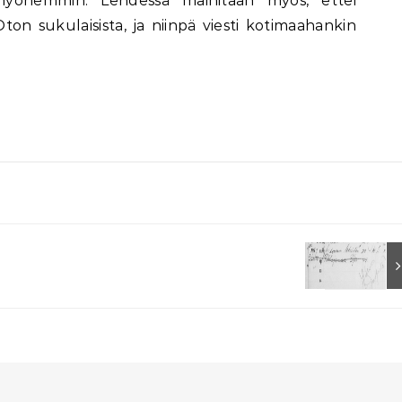
myöhemmin. Lehdessä mainitaan myös, ettei
ton sukulaisista, ja niinpä viesti kotimaahankin