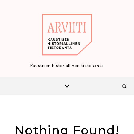
Skip to content
Kaustisen historiallinen tietokanta
Nothing Found!