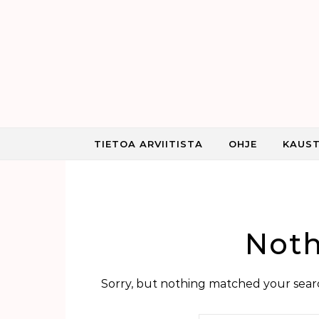
Skip to content
TIETOA ARVIITISTA
OHJE
KAUST
Noth
Sorry, but nothing matched your searc