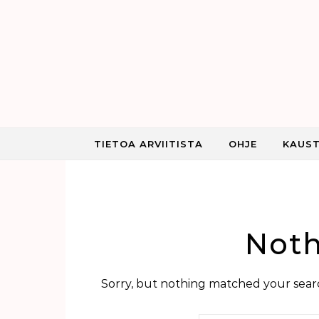
Skip to content
TIETOA ARVIITISTA
OHJE
KAUST
Noth
Sorry, but nothing matched your searc