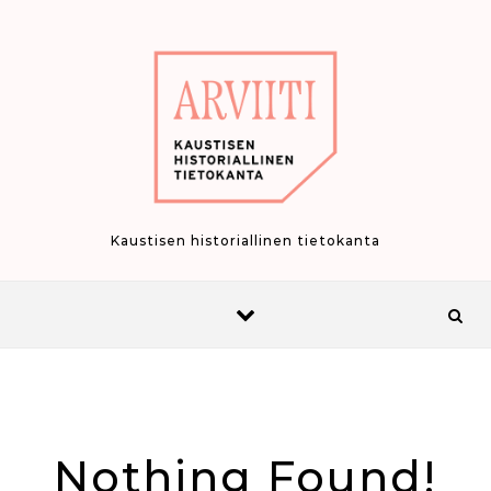
Skip to content
Kaustisen historiallinen tietokanta
Nothing Found!