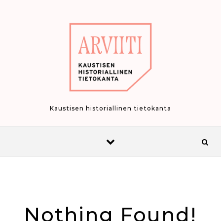
Skip to content
Kaustisen historiallinen tietokanta
Nothing Found!