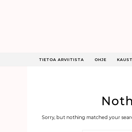
Skip to content
TIETOA ARVIITISTA
OHJE
KAUST
Noth
Sorry, but nothing matched your searc