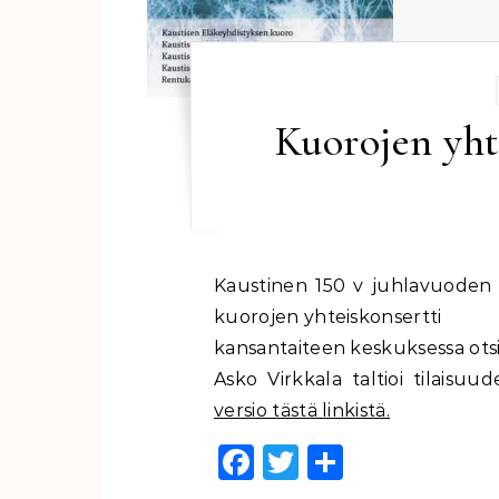
Kuorojen yhte
Kaustinen 150 v juhlavuoden merkeissä järjestettiin 12.10.2018 kaustislaisten
kuorojen yhteiskonsertti
kansantaiteen keskuksessa otsi
Asko Virkkala taltioi tilaisuu
versio tästä linkistä.
Facebook
Twitter
Share